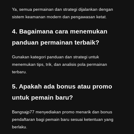
Ya, semua permainan dan strategi dijalankan dengan
sistem keamanan modern dan pengawasan ketat.
4. Bagaimana cara menemukan
panduan permainan terbaik?
Gunakan kategori panduan dan strategi untuk
menemukan tips, trik, dan analisis pola permainan
terbaru.
5. Apakah ada bonus atau promo
untuk pemain baru?
Bangsajp77 menyediakan promo menarik dan bonus
pendaftaran bagi pemain baru sesuai ketentuan yang
berlaku.