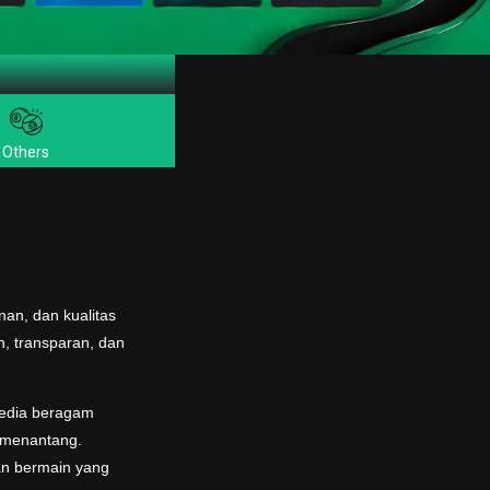
Others
an, dan kualitas
n, transparan, dan
sedia beragam
h menantang.
an bermain yang