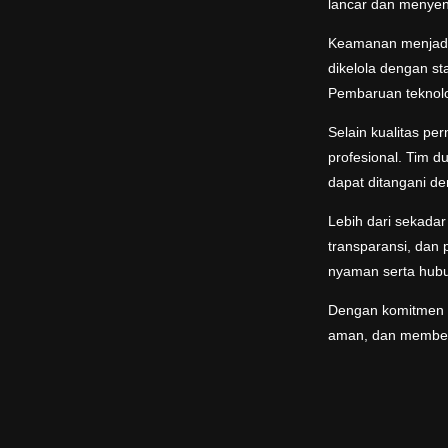
lancar dan menye
Keamanan menjadi 
dikelola dengan s
Pembaruan teknolog
Selain kualitas p
profesional. Tim 
dapat ditangani de
Lebih dari sekada
transparansi, dan 
nyaman serta hubu
Dengan komitmen t
aman, dan memberik