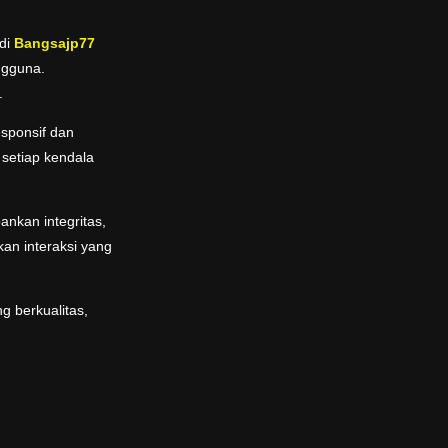
 di
Bangsajp77
ngguna.
.
sponsif dan
 setiap kendala
nkan integritas,
kan interaksi yang
 berkualitas,